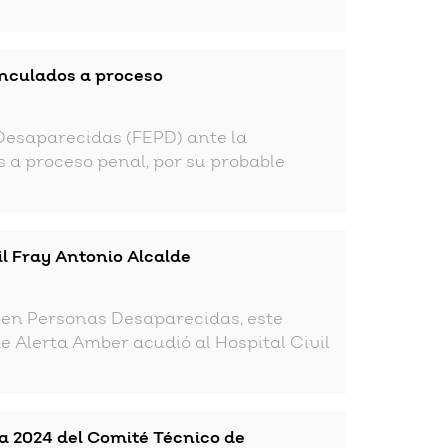
inculados a proceso
 Desaparecidas (FEPD) ante la
s a proceso penal, por su probable
vil Fray Antonio Alcalde
l en Personas Desaparecidas, este
e Alerta Amber acudió al Hospital Civil
ia 2024 del Comité Técnico de