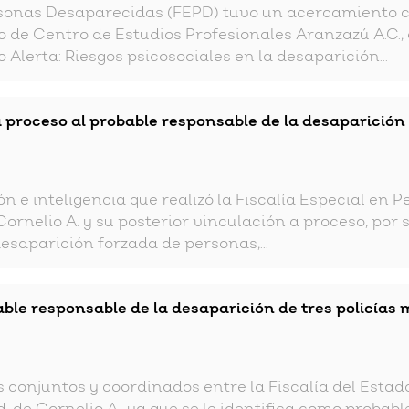
rsonas Desaparecidas (FEPD) tuvo un acercamiento c
 de Centro de Estudios Profesionales Aranzazú A.C., c
lerta: Riesgos psicosociales en la desaparición...
 proceso al probable responsable de la desaparición 
ón e inteligencia que realizó la Fiscalía Especial e
ornelio A. y su posterior vinculación a proceso, por 
desaparición forzada de personas,...
able responsable de la desaparición de tres policías 
conjuntos y coordinados entre la Fiscalía del Estado 