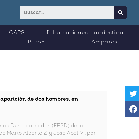
CAPS
Inhumaciones clandestinas
Buzón
Amparos
saparición de dos hombres, en
sonas Desaparecidas (FEPD) de la
e Mario Alberto Z. y José Abel M., por