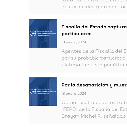
la captura en dicha entidad
delitos de desaparición for
Fiscalía del Estado captura
particulares
18 enero, 2024
Agentes de la Fiscalía del 
por su probable participac
víctima fue vista por última
Por la desaparición y muer
18 enero, 2024
Como resultado de los trab
(FEPD) de la Fiscalía del E
Brayan Michel P., señalado 