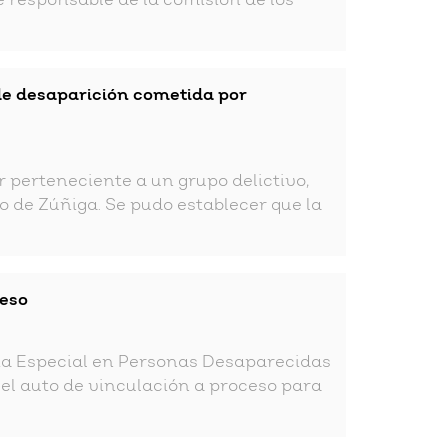
le responsable de la comisión de los
o de desaparición cometida por
r perteneciente a un grupo delictivo,
o de Zúñiga. Se pudo establecer que la
ceso
alía Especial en Personas Desaparecidas
 el auto de vinculación a proceso para