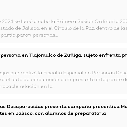
e 2024 se llevó a cabo la Primera Sesión Ordinaria 2
stado de Jalisco, en el Círculo de la Paz, dentro de l
articiparon personas...
 persona en Tlajomulco de Zúñiga, sujeto enfrenta p
jos que realizó la Fiscalía Especial en Personas Des
ara el auto de vinculación a un presunto integrante d
robable relación en la...
nas Desaparecidas presenta campaña preventiva Modo
tes en Jalisco, con alumnos de preparatoria