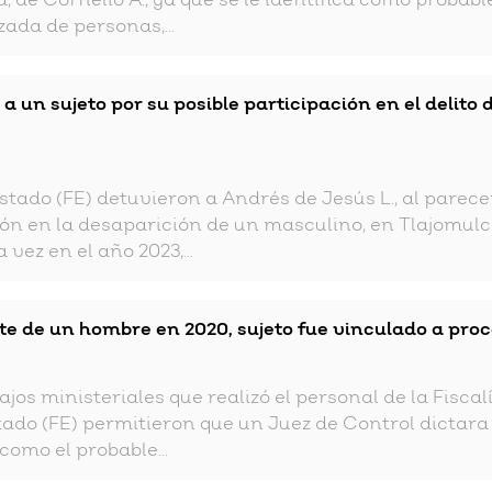
, de Cornelio A., ya que se le identifica como probab
zada de personas,...
 a un sujeto por su posible participación en el delit
Estado (FE) detuvieron a Andrés de Jesús L., al parece
ión en la desaparición de un masculino, en Tlajomulc
 vez en el año 2023,...
te de un hombre en 2020, sujeto fue vinculado a pro
ajos ministeriales que realizó el personal de la Fisc
stado (FE) permitieron que un Juez de Control dictara
como el probable...