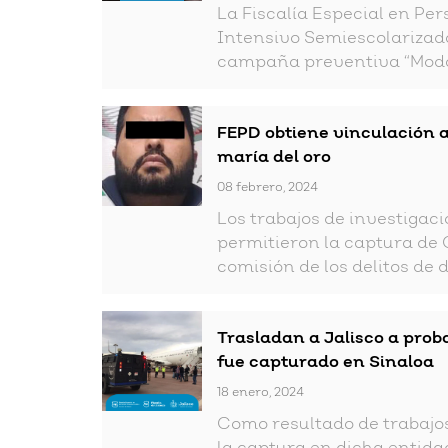
La Fiscalía Especial en Pe
Intensivo Semiescolarizado
campaña preventiva “Modo A
FEPD obtiene vinculación a
maría del oro
08 febrero, 2024
Los trabajos de investigaci
permitieron la captura de C
comisión de los delitos de 
Trasladan a Jalisco a prob
fue capturado en Sinaloa
18 enero, 2024
Como resultado de trabajos 