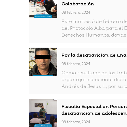
Colaboración
08 febrero, 2024
Este martes 6 de febrero d
del Protocolo Alba para el E
Derechos Humanos, donde p
Por la desaparición de una
08 febrero, 2024
Como resultado de los traba
órgano jurisdiccional dict
Andrés de Jesús L., por su p
Fiscalía Especial en Perso
desaparición de adolescen
08 febrero, 2024