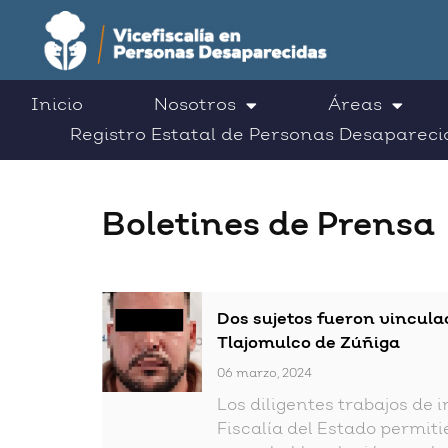
Inicio
Nosotros
Áreas
Registro Estatal de Personas Desapareci
Boletines de Prensa
Dos sujetos fueron vincula
Tlajomulco de Zúñiga
06 marzo, 2024
Los diligentes trabajos de 
Fiscalía del Estado permiti