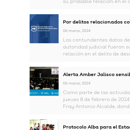
su probable relación en el d
Por delitos relacionados c
06 marzo, 2024
Los contundentes datos de 
autoridad judicial fueron s
relación en el delito de des
Alerta Amber Jalisco sensib
06 marzo, 2024
Como parte de las activida
jueves 8 de febrero de 2024
Fray Antonio Alcalde, donde
Protocolo Alba para el Esta