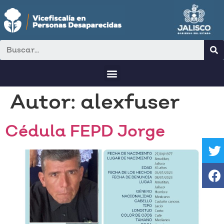
Autor:
alexfuser
Cédula FEPD Jorge