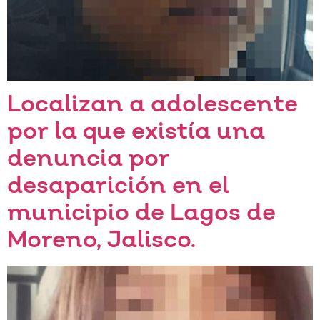
Localizan a adolescente
por la que existía una
denuncia por
desaparición en el
municipio de Lagos de
Moreno, Jalisco.