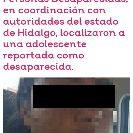
en coordinación con
autoridades del estado
de Hidalgo, localizaron a
una adolescente
reportada como
desaparecida.