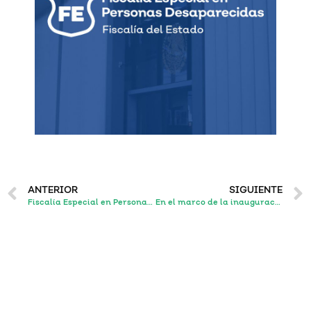
ANTERIOR
SIGUIENTE
Fiscalía Especial en Personas Desaparecidas informó a más de 9 mil personas la campaña modo alerta en Talent Land 2023
En el marco de la inauguración de Talent Land 2023, FEPD presenta campaña Modo Alerta para prevenir la desaparición de adolescentes en Jalisco