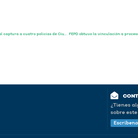
Por el delito de desaparición forzada, Fiscalía Estatal captura a cuatro policías de Ciudad Guzmán
CON
¿Tienes a
sobre este 
Escríbeno