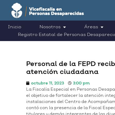
Inicio
Nosotros
Áreas
Registro Estatal de Personas Desapareci
Personal de la FEPD recib
atención ciudadana
octubre 11, 2023
3:00 pm
La Fiscalía Especial en Personas Desapare
el objetivo de fortalecer la atención inte
instalaciones del Centro de Acompañamie
contó con la presencia de la Fiscal Esp
titulares y demás integrantes de las div