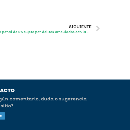
SIGUIENTE
FEPD obtuvo la vinculación a proceso penal de un sujeto por delitos vinculados con la desaparición de personas
TACTO
lgún comentario, duda o sugerencia
sitio?
s