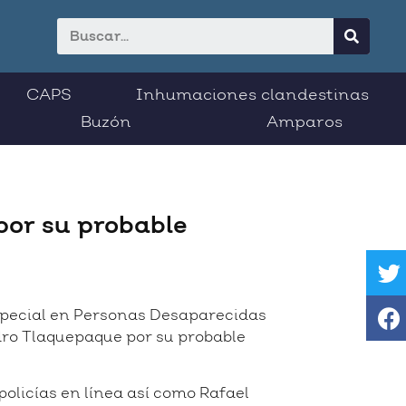
CAPS
Inhumaciones clandestinas
Buzón
Amparos
por su probable
 Especial en Personas Desaparecidas
edro Tlaquepaque por su probable
olicías en línea así como Rafael