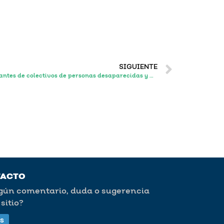
SIGUIENTE
Realizan recorrido en el CAPS integrantes de colectivos de personas desaparecidas y Consejo Ciudadano de Búsqueda Jalisco.
TACTO
lgún comentario, duda o sugerencia
sitio?
s