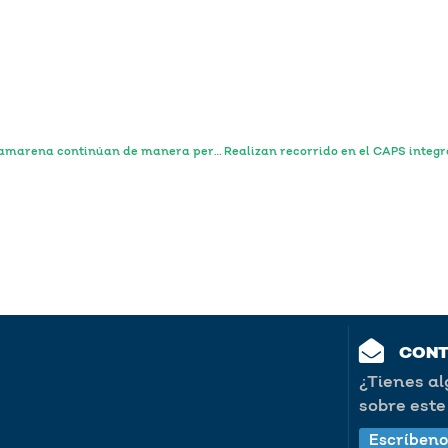
Acciones de búsqueda para localizar a hermanos Camarena continúan de manera permanente en Atotonilco El Alto
CON
¿Tienes a
sobre este 
Escríbeno