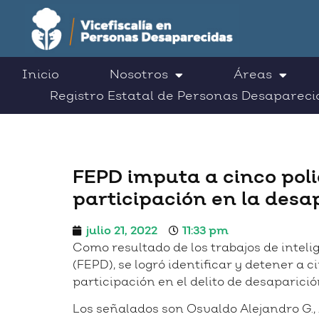
Inicio
Nosotros
Áreas
Registro Estatal de Personas Desapareci
FEPD imputa a cinco poli
participación en la des
julio 21, 2022
11:33 pm
Como resultado de los trabajos de inteli
(FEPD), se logró identificar y detener 
participación en el delito de desaparició
Los señalados son Osvaldo Alejandro G., 