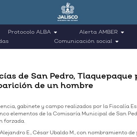
Protocolo ALBA
Alerta AMBER
das
Comunicación social
cías de San Pedro, Tlaquepaque 
aparición de un hombre
gencia, gabinete y campo realizados por la Fiscalía
a cinco elementos de la Comisaría Municipal de San P
n forzada.
Alejandro E., César Ubaldo M., con nombramiento de p