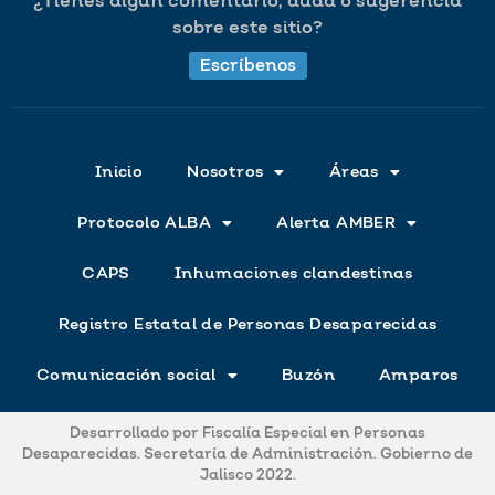
¿Tienes algún comentario, duda o sugerencia
sobre este sitio?
Escríbenos
Inicio
Nosotros
Áreas
Protocolo ALBA
Alerta AMBER
CAPS
Inhumaciones clandestinas
Registro Estatal de Personas Desaparecidas
Comunicación social
Buzón
Amparos
Desarrollado por Fiscalía Especial en Personas
Desaparecidas. Secretaría de Administración. Gobierno de
Jalisco 2022.