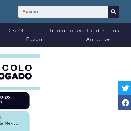
CAPS
Inhumaciones clandestinas
Buzón
Amparos