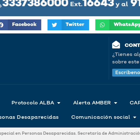
Facebook
Twitter
WhatsAp
CON
¿Tienes a
sobre este 
Escríbeno
Protocolo ALBA
Alerta AMBER
CA
ersonas Desaparecidas
Comunicación social
Especial en Personas Desaparecidas. Secretaría de Administración