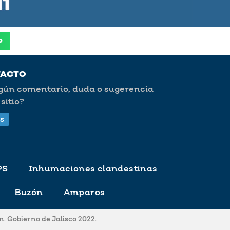
p
TACTO
lgún comentario, duda o sugerencia
sitio?
s
PS
Inhumaciones clandestinas
Buzón
Amparos
. Gobierno de Jalisco 2022.