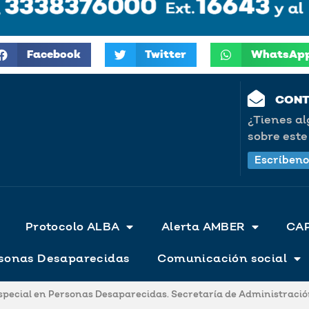
Facebook
Twitter
WhatsAp
CON
¿Tienes a
sobre este 
Escríbeno
Protocolo ALBA
Alerta AMBER
CA
ersonas Desaparecidas
Comunicación social
Especial en Personas Desaparecidas. Secretaría de Administración