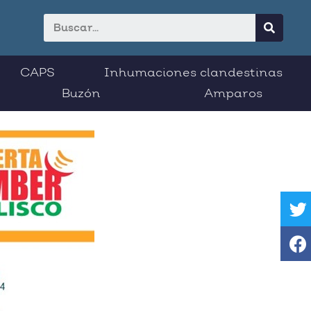
CAPS
Inhumaciones clandestinas
Buzón
Amparos