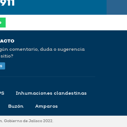
p
TACTO
lgún comentario, duda o sugerencia
sitio?
s
PS
Inhumaciones clandestinas
Buzón
Amparos
. Gobierno de Jalisco 2022.