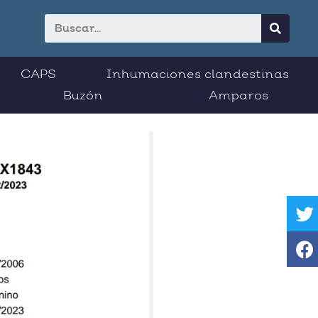
CAPS
Inhumaciones clandestinas
Buzón
Amparos