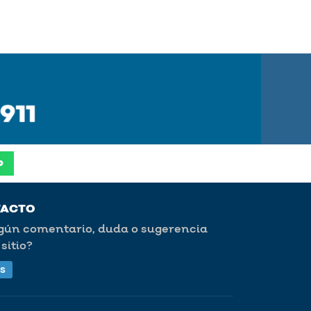
p
TACTO
lgún comentario, duda o sugerencia
sitio?
s